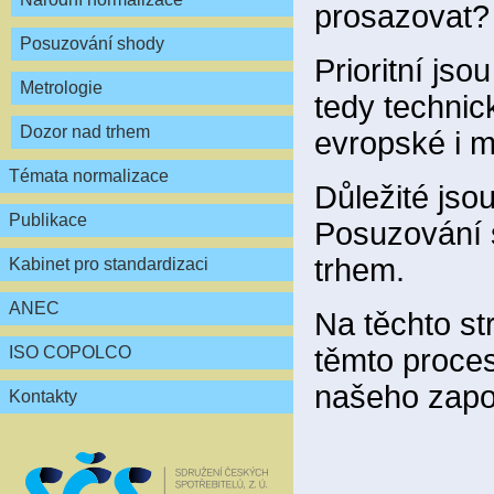
prosazovat?
Posuzování shody
Prioritní js
Metrologie
tedy technic
Dozor nad trhem
evropské i m
Témata normalizace
Důležité jsou
Publikace
Posuzování s
trhem.
Kabinet pro standardizaci
ANEC
Na těchto st
těmto proce
ISO COPOLCO
našeho zapo
Kontakty