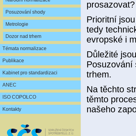
prosazovat?
Posuzování shody
Prioritní js
Metrologie
tedy technic
Dozor nad trhem
evropské i m
Témata normalizace
Důležité jsou
Publikace
Posuzování s
trhem.
Kabinet pro standardizaci
ANEC
Na těchto st
těmto proce
ISO COPOLCO
našeho zapo
Kontakty