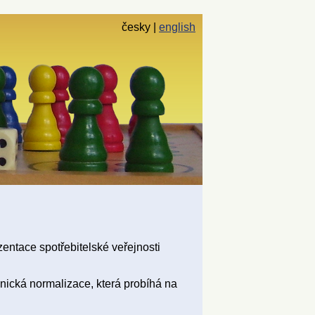
česky
english
zentace spotřebitelské veřejnosti
hnická normalizace, která probíhá na