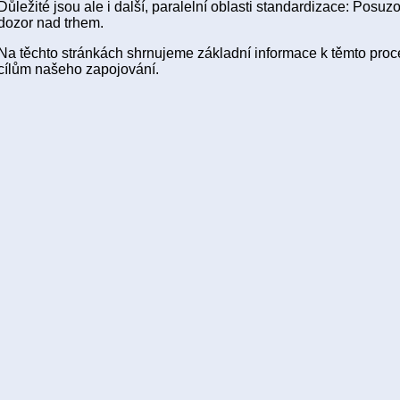
Důležité jsou ale i další, paralelní oblasti standardizace: Posuz
dozor nad trhem.
Na těchto stránkách shrnujeme základní informace k těmto pr
cílům našeho zapojování.