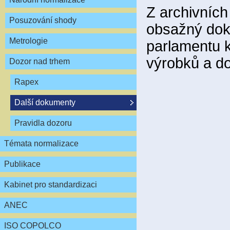
Z archivníc
Posuzování shody
obsažný dok
Metrologie
parlamentu 
výrobků a d
Dozor nad trhem
Rapex
Další dokumenty
Pravidla dozoru
Témata normalizace
Publikace
Kabinet pro standardizaci
ANEC
ISO COPOLCO