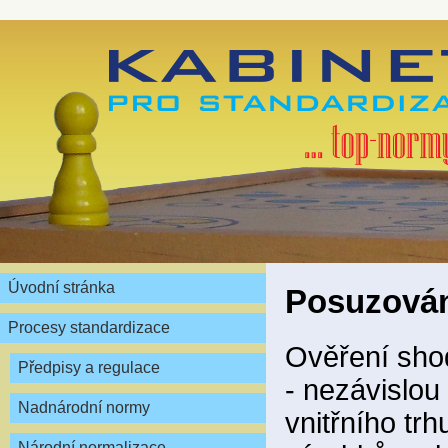
Úvodní stránka
Posuzován
Procesy standardizace
Ověření sho
Předpisy a regulace
- nezávislou
Nadnárodní normy
vnitřního tr
Národní normalizace