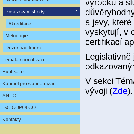
výrobků a sl
důvěryhodným
Posuzování shody
a jevy, které
Akreditace
vyskytují, v
Metrologie
certifikací a
Dozor nad trhem
Legislativně
Témata normalizace
odkazovaným
Publikace
V sekci Tém
Kabinet pro standardizaci
vývoji (
Zde
).
ANEC
ISO COPOLCO
Kontakty