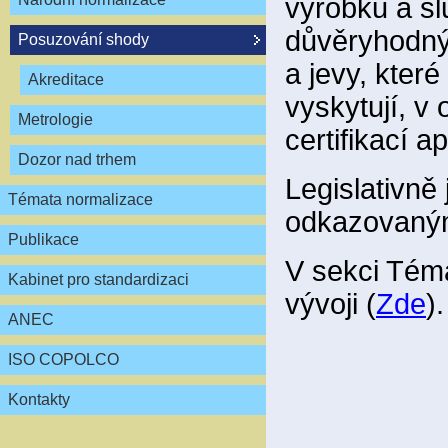
výrobků a sl
důvěryhodným
Posuzování shody
a jevy, které
Akreditace
vyskytují, v
Metrologie
certifikací a
Dozor nad trhem
Legislativně
Témata normalizace
odkazovaným
Publikace
V sekci Tém
Kabinet pro standardizaci
vývoji (
Zde
).
ANEC
ISO COPOLCO
Kontakty