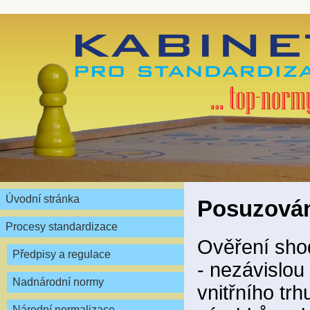
Úvodní stránka
Posuzován
Procesy standardizace
Ověření sho
Předpisy a regulace
- nezávislou
Nadnárodní normy
vnitřního tr
Národní normalizace