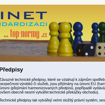
Předpisy
Závazné technické předpisy, které se vztahují k zájmům spotře
bezpečnost výrobků či služeb, jsou přijímány na úrovni EU (ha
úrovni (přejímání harmonizovaných předpisů, popřípadě vydáván
ovšem obecně nesmí vytvářet technické překážky obchodu).
Technické předpisy tak vytvářejí velmi složitý právní systém, se