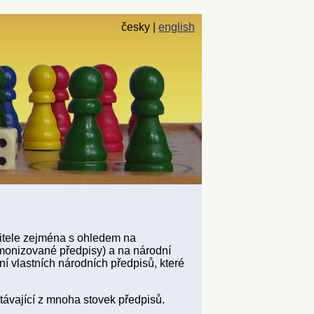
česky
english
bitele zejména s ohledem na
rmonizované předpisy) a na národní
í vlastních národních předpisů, které
stávající z mnoha stovek předpisů.