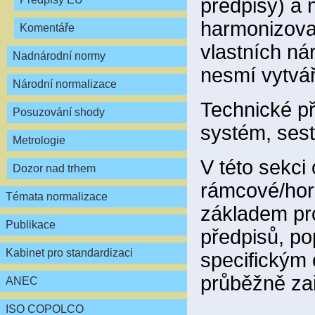
předpisy) a 
harmonizova
Komentáře
vlastních ná
Nadnárodní normy
nesmí vytvář
Národní normalizace
Technické př
Posuzování shody
systém, sest
Metrologie
V této sekci
Dozor nad trhem
rámcové/hori
Témata normalizace
základem pr
Publikace
předpisů, po
Kabinet pro standardizaci
specifickým
průběžně za
ANEC
ISO COPOLCO