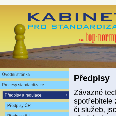
Úvodní stránka
Předpisy
Procesy standardizace
Závazné tech
Předpisy a regulace
spotřebitel
Předpisy ČR
či služeb, j
Předpisy EU