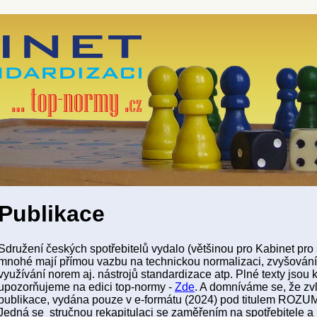
Publikace
Sdružení českých spotřebitelů vydalo (většinou pro Kabinet pro 
mnohé mají přímou vazbu na technickou normalizaci, zvyšování 
využívání norem aj. nástrojů standardizace atp. Plné texty jsou 
upozorňujeme na edici top-normy -
Zde
. A domníváme se, že zvl
publikace, vydána pouze v e-formátu (2024) pod titulem
Jedná se stručnou rekapitulaci se zaměřením na spotřebitele a 