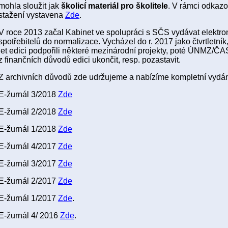
mohla sloužit jak
školicí materiál pro školitele
. V rámci odkazo
stažení vystavena
Zde
.
V roce 2013 začal Kabinet ve spolupráci s SČS vydávat elektro
spotřebitelů do normalizace. Vycházel do r. 2017 jako čtvrtletník
let edici podpořili některé mezinárodní projekty, poté ÚNMZ/ČAS
z finančních důvodů edici ukončit, resp. pozastavit.
Z archivních důvodů zde udržujeme a nabízíme kompletní vydání
E-žurnál 3/2018
Zde
E-žurnál 2/2018
Zde
E-žurnál 1/2018
Zde
E-žurnál 4/2017
Zde
E-žurnál 3/2017
Zde
E-žurnál 2/2017
Zde
E-žurnál 1/2017
Zde
.
E-žurnál 4/ 2016
Zde
.