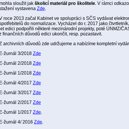
mohla sloužit jak
školicí materiál pro školitele
. V rámci odkazo
stažení vystavena
Zde
.
V roce 2013 začal Kabinet ve spolupráci s SČS vydávat elektro
spotřebitelů do normalizace. Vycházel do r. 2017 jako čtvrtletník
let edici podpořili některé mezinárodní projekty, poté ÚNMZ/ČAS
z finančních důvodů edici ukončit, resp. pozastavit.
Z archivních důvodů zde udržujeme a nabízíme kompletní vydání
E-žurnál 3/2018
Zde
E-žurnál 2/2018
Zde
E-žurnál 1/2018
Zde
E-žurnál 4/2017
Zde
E-žurnál 3/2017
Zde
E-žurnál 2/2017
Zde
E-žurnál 1/2017
Zde
.
E-žurnál 4/ 2016
Zde
.