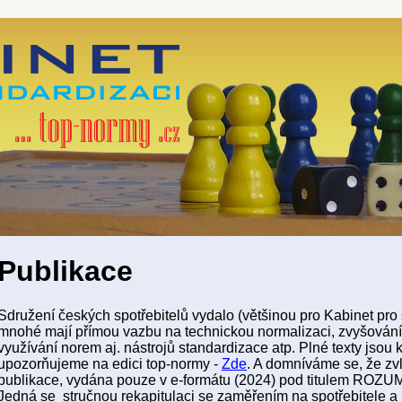
Publikace
Sdružení českých spotřebitelů vydalo (většinou pro Kabinet pro 
mnohé mají přímou vazbu na technickou normalizaci, zvyšování 
využívání norem aj. nástrojů standardizace atp. Plné texty jsou 
upozorňujeme na edici top-normy -
Zde
. A domníváme se, že zvl
publikace, vydána pouze v e-formátu (2024) pod titulem
Jedná se stručnou rekapitulaci se zaměřením na spotřebitele a 