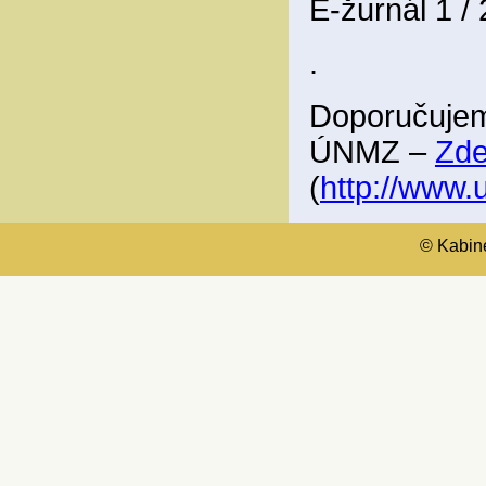
E-žurnál 1 /
.
Doporučujem
ÚNMZ –
Zd
(
http://www
© Kabinet