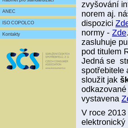
zvyšování in
ANEC
norem aj. ná
dispozici
Zd
ISO COPOLCO
normy -
Zde
Kontakty
zasluhuje pu
pod titul
Jedná se st
spotřebitele
sloužit jak
šk
odkazované a
vystavena
Z
V roce 2013 
elektronický