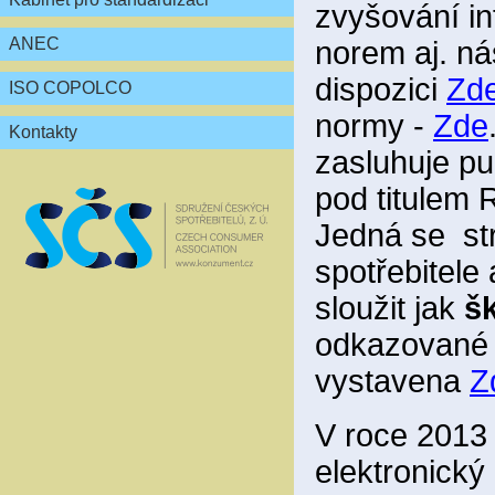
zvyšování in
ANEC
norem aj. ná
dispozici
Zd
ISO COPOLCO
normy -
Zde
Kontakty
zasluhuje pu
pod titul
Jedná se st
spotřebitele
sloužit jak
šk
odkazované a
vystavena
Z
V roce 2013 
elektronický