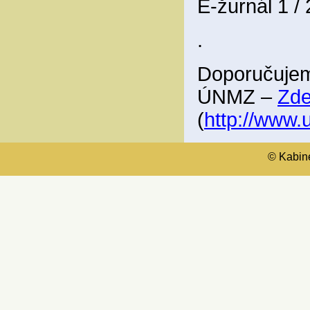
E-žurnál 1 /
.
Doporučujem
ÚNMZ –
Zd
(
http://www
© Kabinet