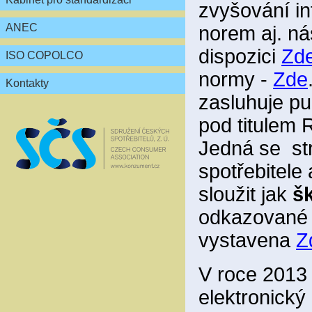
zvyšování in
ANEC
norem aj. ná
dispozici
Zd
ISO COPOLCO
normy -
Zde
Kontakty
zasluhuje pu
pod titul
Jedná se st
spotřebitele
sloužit jak
šk
odkazované a
vystavena
Z
V roce 2013 
elektronický