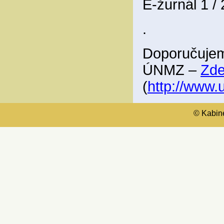
E-žurnál 1 /
.
Doporučujem
ÚNMZ –
Zd
(
http://www
© Kabinet