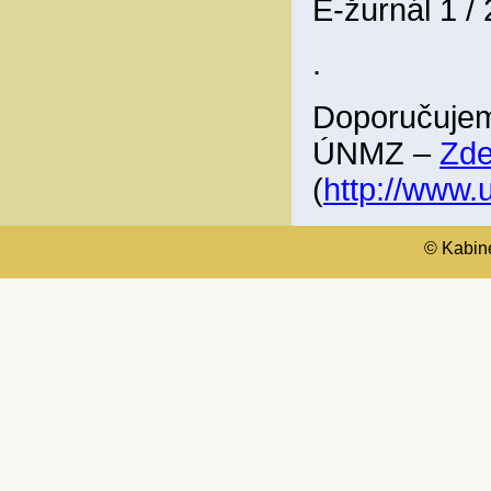
E-žurnál 1 /
.
Doporučujem
ÚNMZ –
Zd
(
http://www
© Kabinet