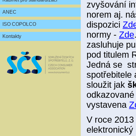
zvyšování in
ANEC
norem aj. ná
dispozici
Zd
ISO COPOLCO
normy -
Zde
Kontakty
zasluhuje pu
pod titul
Jedná se st
spotřebitele
sloužit jak
šk
odkazované a
vystavena
Z
V roce 2013 
elektronický