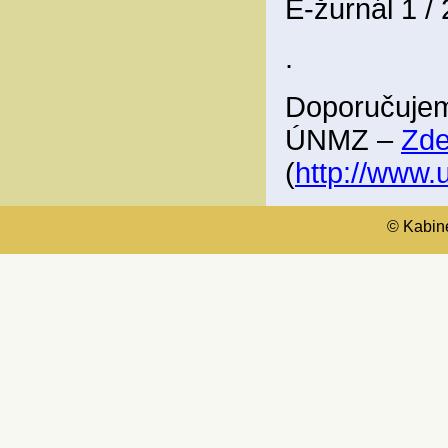
E-žurnál 1 /
.
Doporučujem
ÚNMZ –
Zd
(
http://www
© Kabinet