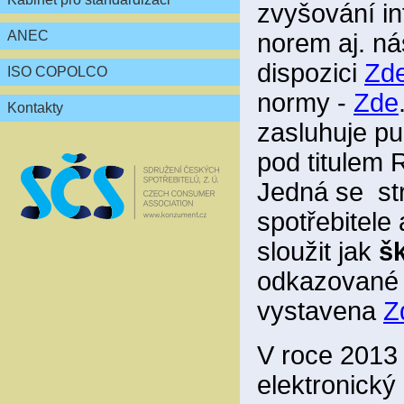
zvyšování in
ANEC
norem aj. ná
dispozici
Zd
ISO COPOLCO
normy -
Zde
Kontakty
zasluhuje pu
pod titul
Jedná se st
spotřebitele
sloužit jak
šk
odkazované a
vystavena
Z
V roce 2013 
elektronický