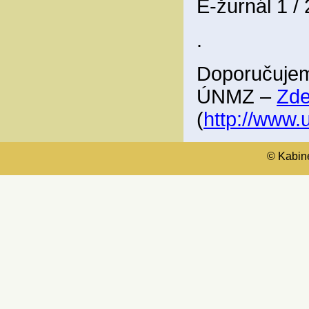
E-žurnál 1 /
.
Doporučujem
ÚNMZ –
Zd
(
http://www
© Kabinet