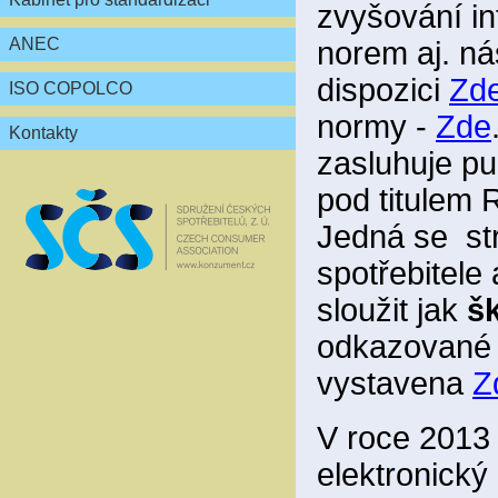
zvyšování in
ANEC
norem aj. ná
dispozici
Zd
ISO COPOLCO
normy -
Zde
Kontakty
zasluhuje pu
pod titul
Jedná se st
spotřebitele
sloužit jak
šk
odkazované a
vystavena
Z
V roce 2013 
elektronický