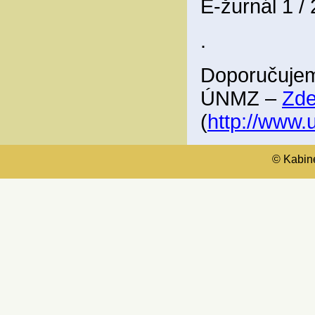
E-žurnál 1 /
.
Doporučujem
ÚNMZ –
Zd
(
http://www
© Kabinet