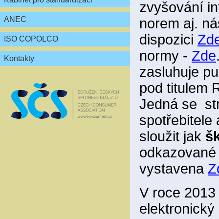
zvyšování in
ANEC
norem aj. ná
dispozici
Zd
ISO COPOLCO
normy -
Zde
Kontakty
zasluhuje pu
pod titul
Jedná se st
spotřebitele
sloužit jak
šk
odkazované a
vystavena
Z
V roce 2013 
elektronický