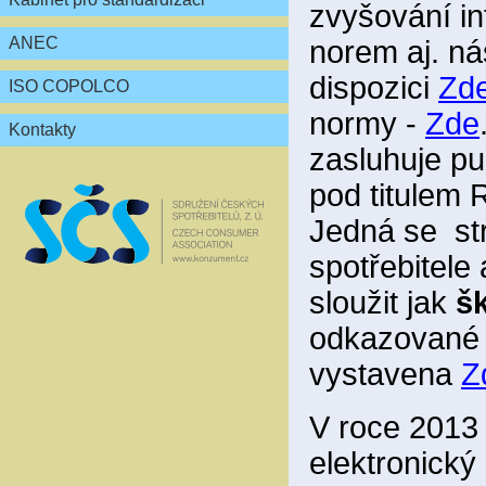
zvyšování in
ANEC
norem aj. ná
dispozici
Zd
ISO COPOLCO
normy -
Zde
Kontakty
zasluhuje pu
pod titul
Jedná se st
spotřebitele
sloužit jak
šk
odkazované a
vystavena
Z
V roce 2013 
elektronický