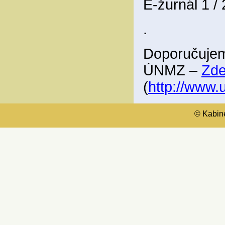
E-žurnál 1 /
.
Doporučujem
ÚNMZ –
Zd
(
http://www
© Kabinet