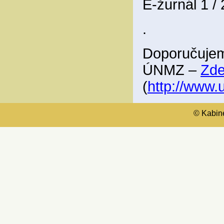
E-žurnál 1 /
.
Doporučujem
ÚNMZ –
Zd
(
http://www
© Kabinet