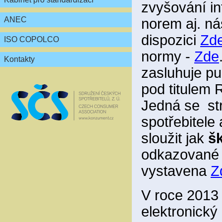
zvyšování in
ANEC
norem aj. ná
dispozici
Zd
ISO COPOLCO
normy -
Zde
Kontakty
zasluhuje pu
pod titul
Jedná se st
spotřebitele
sloužit jak
šk
odkazované a
vystavena
Z
V roce 2013 
elektronický