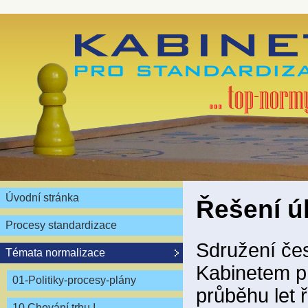
Úvodní stránka
Řešení ú
Procesy standardizace
Sdružení čes
Témata normalizace
Kabinetem pr
01-Politiky-procesy-plány
průběhu let ř
10 Chování trhu I