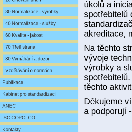
úkolů a inici
30 Normalizace - výrobky
spotřebitelů
standardiza
40 Normalizace - služby
akreditace, m
60 Kvalita - jakost
Na těchto s
70 Třetí strana
vývoje techn
80 Vymáhání a dozor
výrobky a sl
Vzdělávání o normách
spotřebitelů
Publikace
těchto aktivi
Kabinet pro standardizaci
Děkujeme víc
ANEC
a podporují 
ISO COPOLCO
Kontakty