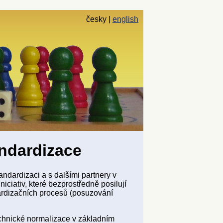
česky
english
andardizace
ndardizaci a s dalšími partnery v
niciativ, které bezprostředně posilují
dardizačních procesů (posuzování
echnické normalizace v základním