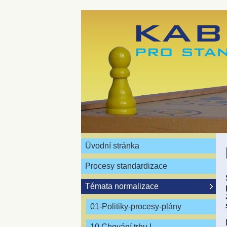
Úvodní stránka
Procesy standardizace
Témata normalizace
01-Politiky-procesy-plány
10 Chování trhu I