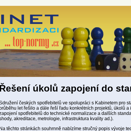
Řešení úkolů zapojení do st
Sdružení českých spotřebitelů ve spolupráci s Kabinetem pro sta
průběhu let řešilo a dále řeší řadu konkrétních projektů, úkolů a i
zapojení spotřebitelů do technické normalizace a dalších stan
shody, akreditace, metrologie, infrastruktura kvality ad.).
Na těchto stránkách souhrnně nabízíme stručný popis vývoje t