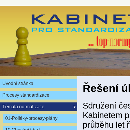
Úvodní stránka
Řešení ú
Procesy standardizace
Sdružení čes
Témata normalizace
Kabinetem pr
01-Politiky-procesy-plány
průběhu let ř
10 Chování trhu I