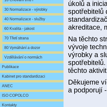
úkolů a inici
30 Normalizace - výrobky
spotřebitelů
standardiza
40 Normalizace - služby
akreditace, m
60 Kvalita - jakost
Na těchto s
70 Třetí strana
vývoje techn
80 Vymáhání a dozor
výrobky a sl
Vzdělávání o normách
spotřebitelů
Publikace
těchto aktivi
Kabinet pro standardizaci
Děkujeme víc
ANEC
a podporují 
ISO COPOLCO
Kontakty