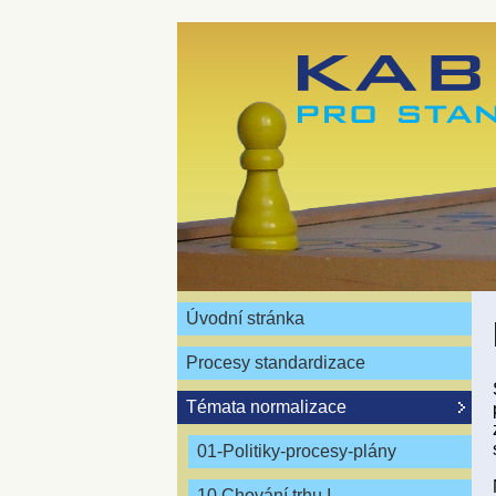
Úvodní stránka
Procesy standardizace
Témata normalizace
01-Politiky-procesy-plány
10 Chování trhu I