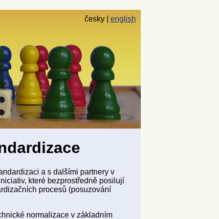
česky
english
andardizace
ndardizaci a s dalšími partnery v
niciativ, které bezprostředně posilují
dardizačních procesů (posuzování
echnické normalizace v základním