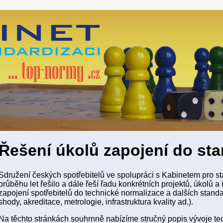
Řešení úkolů zapojení do st
Sdružení českých spotřebitelů ve spolupráci s Kabinetem pro sta
průběhu let řešilo a dále řeší řadu konkrétních projektů, úkolů a i
zapojení spotřebitelů do technické normalizace a dalších stan
shody, akreditace, metrologie, infrastruktura kvality ad.).
Na těchto stránkách souhrnně nabízíme stručný popis vývoje t