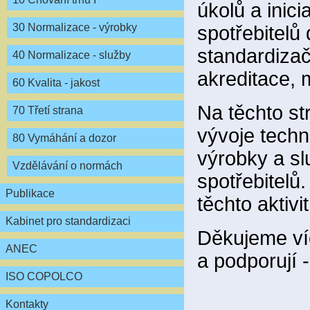
úkolů a inici
30 Normalizace - výrobky
spotřebitelů
standardiza
40 Normalizace - služby
akreditace, m
60 Kvalita - jakost
Na těchto s
70 Třetí strana
vývoje techn
80 Vymáhání a dozor
výrobky a sl
Vzdělávání o normách
spotřebitelů
Publikace
těchto aktivi
Kabinet pro standardizaci
Děkujeme víc
ANEC
a podporují 
ISO COPOLCO
Kontakty