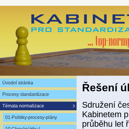
Úvodní stránka
Řešení ú
Procesy standardizace
Sdružení čes
Témata normalizace
Kabinetem pr
01-Politiky-procesy-plány
průběhu let ř
10 Chování trhu I