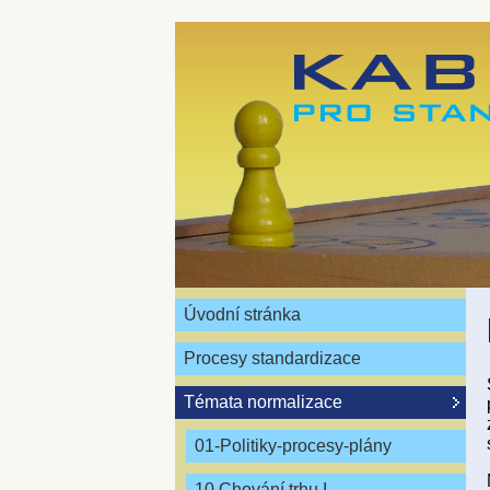
Úvodní stránka
Procesy standardizace
Témata normalizace
01-Politiky-procesy-plány
10 Chování trhu I