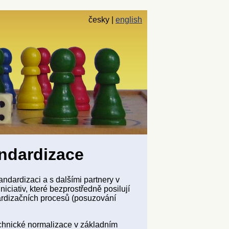
česky
english
andardizace
ndardizaci a s dalšími partnery v
niciativ, které bezprostředně posilují
dardizačních procesů (posuzování
echnické normalizace v základním