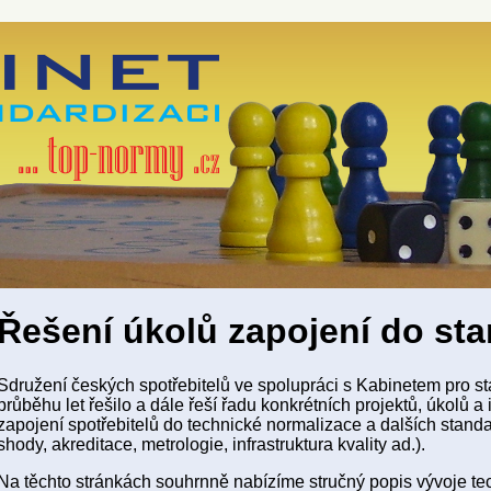
Řešení úkolů zapojení do st
Sdružení českých spotřebitelů ve spolupráci s Kabinetem pro sta
průběhu let řešilo a dále řeší řadu konkrétních projektů, úkolů a i
zapojení spotřebitelů do technické normalizace a dalších stan
shody, akreditace, metrologie, infrastruktura kvality ad.).
Na těchto stránkách souhrnně nabízíme stručný popis vývoje t