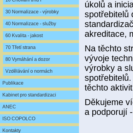
úkolů a inici
30 Normalizace - výrobky
spotřebitelů
standardiza
40 Normalizace - služby
akreditace, m
60 Kvalita - jakost
Na těchto s
70 Třetí strana
vývoje techn
80 Vymáhání a dozor
výrobky a sl
Vzdělávání o normách
spotřebitelů
Publikace
těchto aktivi
Kabinet pro standardizaci
Děkujeme víc
ANEC
a podporují 
ISO COPOLCO
Kontakty