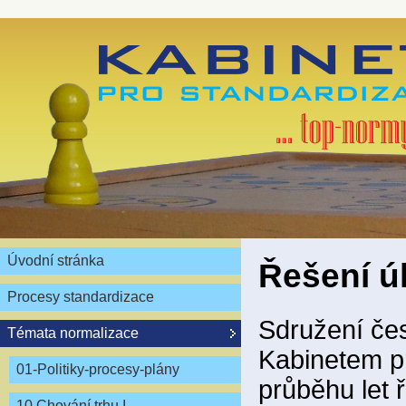
Úvodní stránka
Řešení ú
Procesy standardizace
Sdružení čes
Témata normalizace
Kabinetem pr
01-Politiky-procesy-plány
průběhu let ř
10 Chování trhu I