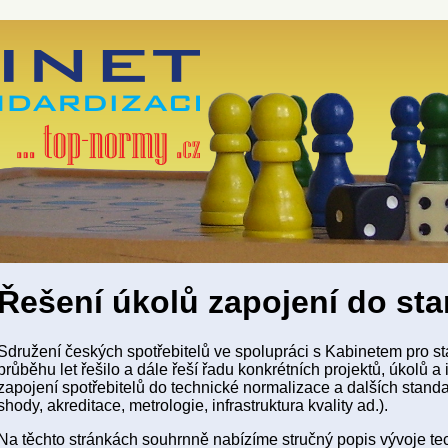
Řešení úkolů zapojení do st
Sdružení českých spotřebitelů ve spolupráci s Kabinetem pro sta
průběhu let řešilo a dále řeší řadu konkrétních projektů, úkolů a i
zapojení spotřebitelů do technické normalizace a dalších stan
shody, akreditace, metrologie, infrastruktura kvality ad.).
Na těchto stránkách souhrnně nabízíme stručný popis vývoje t