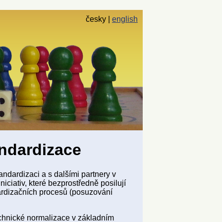
česky
english
andardizace
ndardizaci a s dalšími partnery v
niciativ, které bezprostředně posilují
dardizačních procesů (posuzování
echnické normalizace v základním