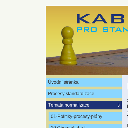
Úvodní stránka
Procesy standardizace
Témata normalizace
01-Politiky-procesy-plány
10 Chování trhu I