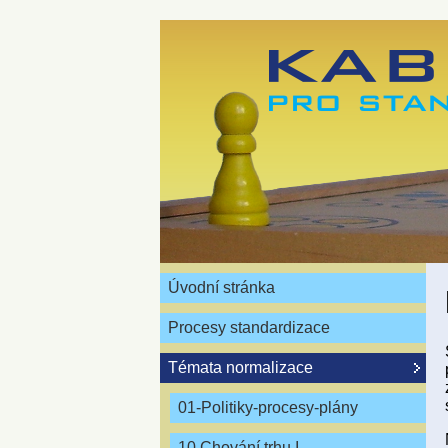
Úvodní stránka
Procesy standardizace
Témata normalizace
01-Politiky-procesy-plány
10 Chování trhu I