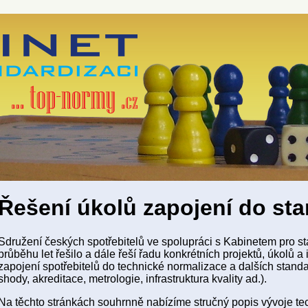
Řešení úkolů zapojení do st
Sdružení českých spotřebitelů ve spolupráci s Kabinetem pro sta
průběhu let řešilo a dále řeší řadu konkrétních projektů, úkolů a i
zapojení spotřebitelů do technické normalizace a dalších stan
shody, akreditace, metrologie, infrastruktura kvality ad.).
Na těchto stránkách souhrnně nabízíme stručný popis vývoje t