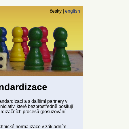
česky
english
andardizace
ndardizaci a s dalšími partnery v
niciativ, které bezprostředně posilují
dardizačních procesů (posuzování
echnické normalizace v základním