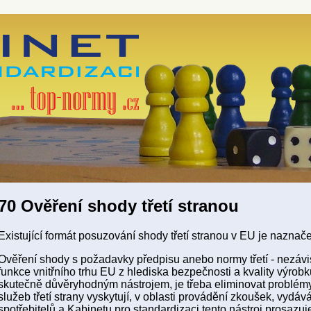
70 Ověření shody třetí stranou
Existující formát posuzování shody třetí stranou v EU je nazna
Ověření shody s požadavky předpisu anebo normy třetí - nezávi
funkce vnitřního trhu EU z hlediska bezpečnosti a kvality výrobk
skutečně důvěryhodným nástrojem, je třeba eliminovat problémy 
služeb třetí strany vyskytují, v oblasti provádění zkoušek, vydáv
spotřebitelů a Kabinetu pro standardizaci tento nástroj prosazuj