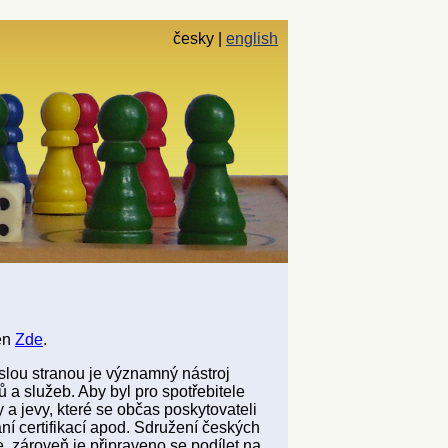
česky
english
čen
Zde
.
slou stranou je významný nástroj
ů a služeb. Aby byl pro spotřebitele
a jevy, které se občas poskytovateli
ání certifikací apod. Sdružení českých
e, zároveň je připraveno se podílet na