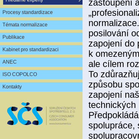
zastoupení a
„profesional
Procesy standardizace
normalizace
Témata normalizace
posilování o
Publikace
zapojení do
Kabinet pro standardizaci
k omezeným 
ale cílem ro
ANEC
To zdůrazňu
ISO COPOLCO
způsobu spol
Kontakty
zapojení naš
technických
Předpokládá
spolupráce,
spolupracovn